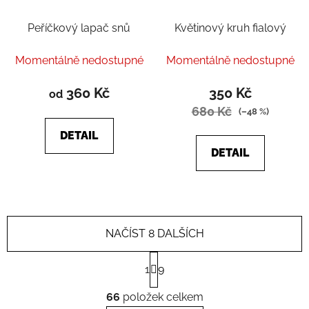
Peříčkový lapač snů
Květinový kruh fialový
Momentálně nedostupné
Momentálně nedostupné
360 Kč
350 Kč
od
680 Kč
(–48 %)
DETAIL
DETAIL
NAČÍST 8 DALŠÍCH
S
1
9
t
r
O
á
66
položek celkem
v