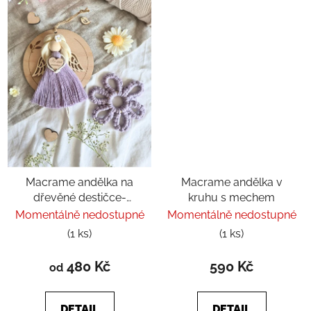
Macrame andělka na
Macrame andělka v
dřevěné destičce-
kruhu s mechem
andělské pohlazení
Momentálně nedostupné
Momentálně nedostupné
(1 ks)
(1 ks)
480 Kč
590 Kč
od
DETAIL
DETAIL