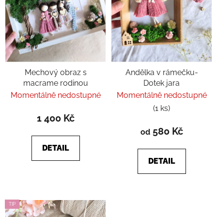
r
d
o
u
d
k
u
t
k
ů
t
Mechový obraz s
Andělka v rámečku-
ů
macrame rodinou
Dotek jara
Momentálně nedostupné
Momentálně nedostupné
(1 ks)
1 400 Kč
580 Kč
od
DETAIL
DETAIL
TIP