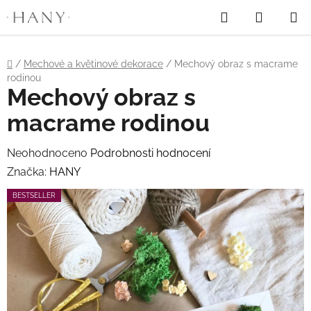
"
"
Hledat
NÁKUP
Přejít
na
KOŠÍK
obsah
Domů
/
Mechové a květinové dekorace
/
Mechový obraz s macrame
rodinou
Mechový obraz s
macrame rodinou
Průměrné
Neohodnoceno
Podrobnosti hodnocení
hodnocení
Značka:
HANY
produktu
BESTSELLER
je
0,0
z
5
hvězdiček.