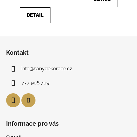
DETAIL
Z
á
Kontakt
p
a
info
@
hanydekorace.cz
t
í
777 908 709
Informace pro vás