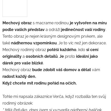
Mechový obraz
s macrame rodinou
je vytvořen na míru
podle vašich představ
a odráží
jedinečnost vaší rodiny
.
Tento obraz je nejen krásným designovým prvkem, ale
také
nádhernou vzpomínkou
. Je to víc než jen dekorace.
Mechový rodinný obraz
potěší každého
, kdo
si cení
originality
a
osobních detailů
.
Je
proto
ideální jako
dárek pro vaše blízké
.
Mechový obraz
bude zdobit váš domov a
dělat
vám
radost každý den.
Když chcete mít rodinu pořád na očích.
Tohle mi napsala zákaznice Verča, když rozbalila ten svůj
rodinný obrázek:
" Milá Peťulko, dnes jsem si vyzvedla nádherný balíček.