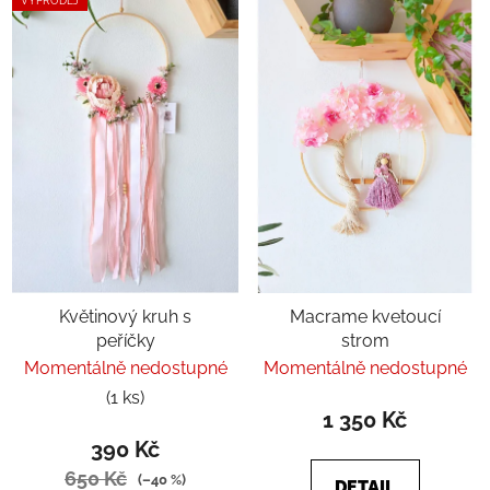
VÝPRODEJ
Květinový kruh s
Macrame kvetoucí
peříčky
strom
Momentálně nedostupné
Momentálně nedostupné
(1 ks)
1 350 Kč
390 Kč
650 Kč
(–40 %)
DETAIL