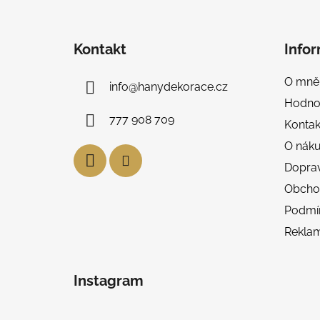
Z
á
Kontakt
Info
p
a
O mně
info
@
hanydekorace.cz
t
Hodno
í
777 908 709
Kontak
O nák
Doprav
Obcho
Podmín
Reklam
Instagram