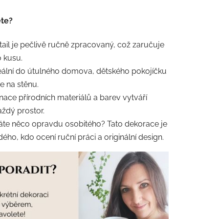
ete?
ail je pečlivě ručně zpracovaný, což zaručuje
o kusu.
eální do útulného domova, dětského pokojíčku
e na stěnu.
ace přírodních materiálů a barev vytváří
aždý prostor.
áte něco opravdu osobitého? Tato dekorace je
ého, kdo ocení ruční práci a originální design.