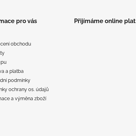
rmace pro vás
Přijímáme online pla
cení obchodu
ty
upu
a a platba
dní podmínky
ky ochrany os. údajů
ace a výměna zboží