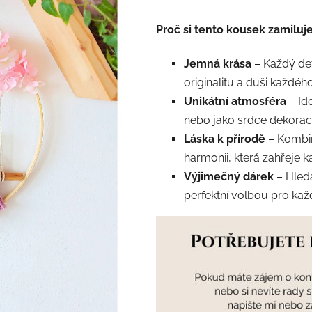
5
Proč si tento kousek zamiluj
hvězdiček.
Jemná krása
– Každý det
originalitu a duši každéh
Unikátní atmosféra
– Id
nebo jako srdce dekorac
Láska k přírodě
– Kombin
harmonii, která zahřeje k
Výjimečný dárek
– Hled
perfektní volbou pro každ