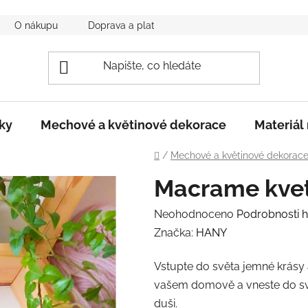
O nákupu
Doprava a platba
Obchodní podmínky
ky
Mechové a květinové dekorace
Materiál 
Domů
/
Mechové a květinové dekorac
Macrame kvet
Průměrné
Neohodnoceno
Podrobnosti 
hodnocení
Značka:
HANY
produktu
Vstupte do světa jemné krásy 
je
vašem domově a vneste do své
0,0
duši.
z