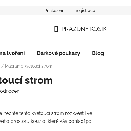
Přihlášení
Registrace
Podmínky ochrany os. údajů
Reklamace a výměna zboží
PRÁZDNÝ KOŠÍK
NÁKUPNÍ
KOŠÍK
na tvoření
Dárkové poukazy
Blog
e
/
Macrame kvetoucí strom
oucí strom
hodnocení
a nechte tento kvetoucí strom rozkvést i ve
ho prostoru kouzlo, které vás pohladí po