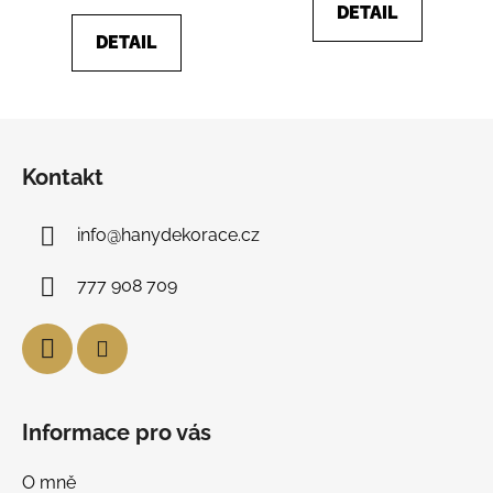
DETAIL
DETAIL
Z
á
Kontakt
p
a
info
@
hanydekorace.cz
t
í
777 908 709
Informace pro vás
O mně