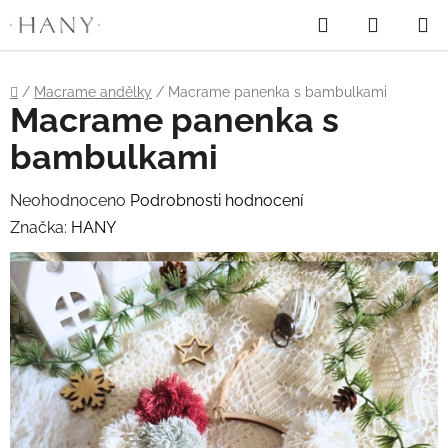
"
"
Hledat
NÁKUP
Přejít
na
KOŠÍK
obsah
Domů
/
Macrame andělky
/
Macrame panenka s bambulkami
Macrame panenka s
bambulkami
Průměrné
Neohodnoceno
Podrobnosti hodnocení
hodnocení
Značka:
HANY
produktu
je
0,0
z
5
hvězdiček.