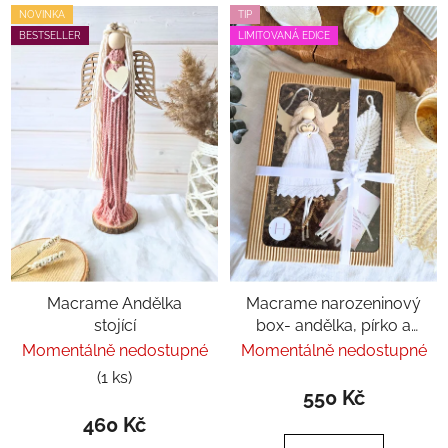
NOVINKA
TIP
BESTSELLER
LIMITOVANÁ EDICE
Macrame Andělka
Macrame narozeninový
stojící
box- andělka, pírko a
afirmační kartička
Momentálně nedostupné
Momentálně nedostupné
(1 ks)
550 Kč
460 Kč