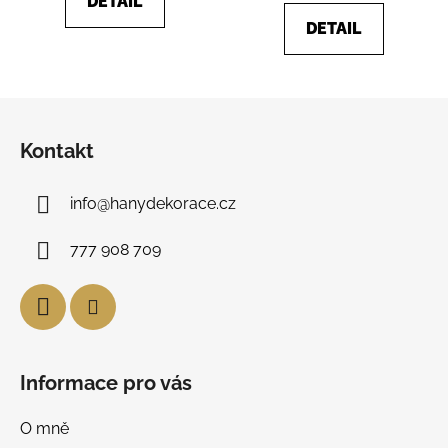
DETAIL
DETAIL
Z
á
Kontakt
p
a
info
@
hanydekorace.cz
t
í
777 908 709
Informace pro vás
O mně