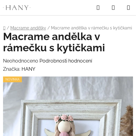
"
"
Hledat
NÁKUP
Přejít
na
KOŠÍK
obsah
Domů
/
Macrame andělky
/
Macrame andělka v rámečku s kytičkami
Macrame andělka v
rámečku s kytičkami
Průměrné
Neohodnoceno
Podrobnosti hodnocení
hodnocení
Značka:
HANY
produktu
NOVINKA
je
0,0
z
5
hvězdiček.