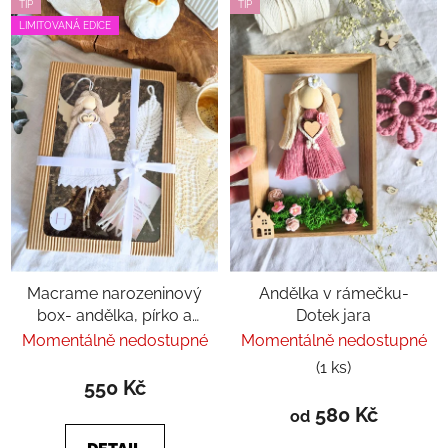
TIP
TIP
LIMITOVANÁ EDICE
Macrame narozeninový
Andělka v rámečku-
box- andělka, pírko a
Dotek jara
afirmační kartička
Momentálně nedostupné
Momentálně nedostupné
(1 ks)
550 Kč
580 Kč
od