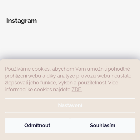
Instagram
Používáme cookies, abychom Vám umožnili pohodlné
prohlížení webu a díky analýze provozu webu neustále
zlepšovali jeho funkce, výkon a použitelnost. Více
informací ke cookies najdete
ZDE.
Sledovat na Instagramu
Nastavení
Moji milí, od 1.7. do 31.8. bude mít e-shop "zdravotní" prázdniny. V
tuto dobu nebudu přijímat ani vyřizovat žádné objednávky. Děkuji
za pochopení, budu se na vás těšit zase v září. Přeji vám krásné
Odmítnout
Souhlasím
Vytvořil Shoptet
léto☀️ Petra
Copyright 2026
HANY
. Všechna práva vyhrazena.