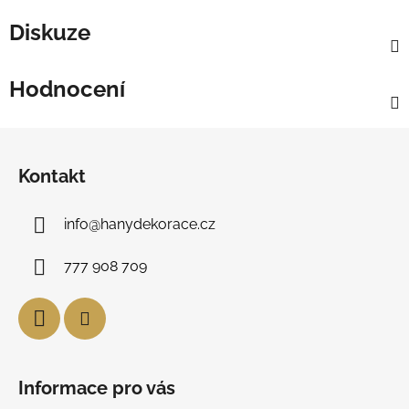
Diskuze
Hodnocení
Z
á
Kontakt
p
a
info
@
hanydekorace.cz
t
í
777 908 709
Informace pro vás