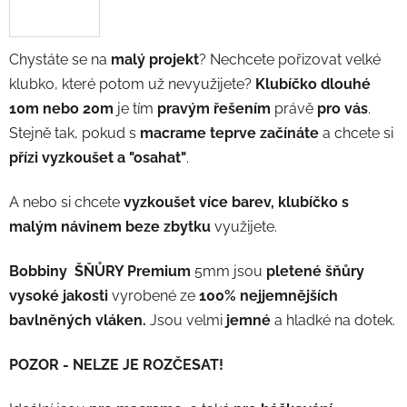
Chystáte se na
malý projekt
? Nechcete pořizovat velké
klubko, které potom už nevyužijete?
Klubíčko dlouhé
10m nebo 20m
je tím
pravým řešením
právě
pro vás
.
Stejně tak, pokud s
macrame teprve začínáte
a chcete si
přízi vyzkoušet a "osahat"
.
A nebo si chcete
vyzkoušet více barev, klubíčko s
malým návinem beze zbytku
využijete.
Bobbiny
ŠŇŮRY Premium
5mm jsou
pletené
šňůry
vysoké jakosti
vyrobené ze
100% nejjemnějších
bavlněných vláken.
Jsou velmi
jemné
a hladké na dotek.
POZOR - NELZE JE ROZČESAT!