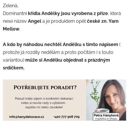
Zelená
.
Dominantní
křídla Andělky jsou vyrobena z příze
, která
nese název
Angel
a je produktem opět
české zn. Yarn
Mellow
.
A kdo by náhodou nechtěl Andělku s tímto nápisem
(
protože já rozdíly nedělám a proto počítám i s touto
variantou)
může si Andělku objednat s prázdným
srdíčkem.