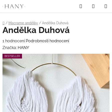
"
"
Hledat
NÁKUP
Přejít
na
KOŠÍK
obsah
Domů
/
Macrame andělky
/
Andělka Duhová
Andělka Duhová
Průměrné
1 hodnocení
Podrobnosti hodnocení
hodnocení
Značka:
HANY
produktu
BESTSELLER
je
5,0
z
5
hvězdiček.