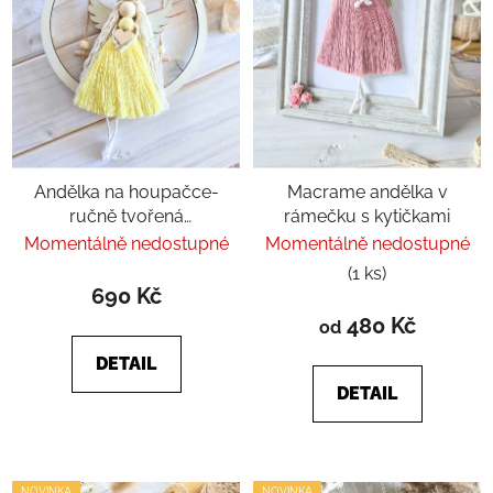
Andělka na houpačce-
Macrame andělka v
ručně tvořená
rámečku s kytičkami
dekorace pro štěstí
Momentálně nedostupné
Momentálně nedostupné
(1 ks)
690 Kč
480 Kč
od
DETAIL
DETAIL
NOVINKA
NOVINKA