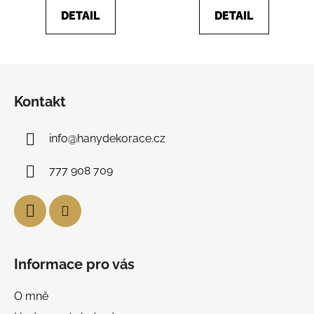
DETAIL
DETAIL
Z
á
Kontakt
p
a
info
@
hanydekorace.cz
t
í
777 908 709
Informace pro vás
O mně