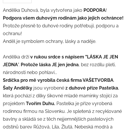
Andělka Duhová, byla vytvořena jako
PODPORA
!
Podpora všem duhovým rodinám jako jejich ochránce!
Protože přesně to duhové rodiny potřebují, podporu a
ochranu!
Anděl je symbolem ochrany, lásky a naděje.
Andělka drží
v rukou srdce s nápisem "LÁSKA JE JEN
JEDNA
".
Protože láska JE jen jedna
, bez rozdílu pleti,
národnosti nebo pohlaví...
Srdíčka pro mě vyrobila česká firma VAŠETVORBA
.
Šaty Andělky
jsou vyrobené
z duhové příze Pastelka
,
která pochází z dílky šikovné mladé maminky stojící za
projektem
Tvořím Duhu.
Pastelka
je příze vyrobená
rodinnou firmou na Slovenku. Je spletená z recyklované
bavlny a skládá se z těch
nejjemnějších pastelových
odstínů barev Růžová, Lila, Žlutá, Nebeská modrá a